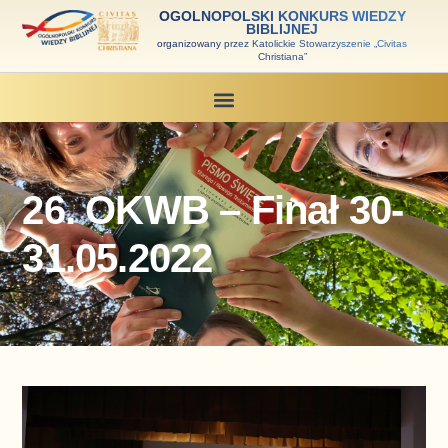
OGÓLNOPOLSKI KONKURS WIEDZY
BIBLIJNEJ
organizowany przez Katolickie Stowarzyszenie „Civitas
Christiana”
26. OKWB – Finał 30-
31.05.2022